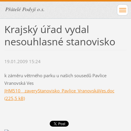
Přátelé Podyjí o.s.
Krajský úřad vydal
nesouhlasné stanovisko
19.01.2009 15:24
k záměru větrného parku u našich sousedů Pavlice
Vranovská Ves
JHM510__zaveryStanovisko_Pavlice_VranovskáVes.doc
(225,5 kB)