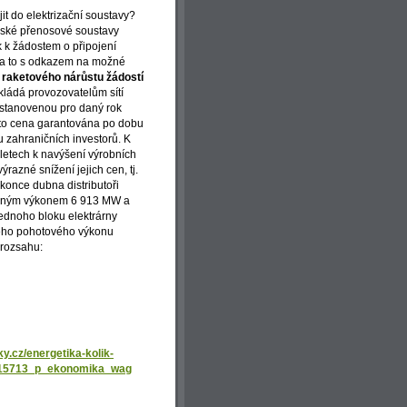
it do elektrizační soustavy?
české přenosové soustavy
k k žádostem o připojení
, a to s odkazem na možné
nou raketového nárůstu žádostí
kládá provozovatelům sítí
 stanovenou pro daný rok
ato cena garantována po dobu
du zahraničních investorů. K
 letech k navýšení výrobních
azné snížení jejich cen, tj.
 konce dubna distributoři
lovaným výkonem 6 913 MW a
jednoho bloku elektrárny
obého pohotového výkonu
 rozsahu:
ky.cz/energetika-kolik-
_215713_p_ekonomika_wag