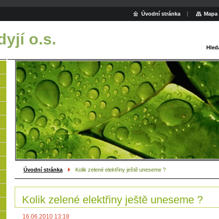
Úvodní stránka
Mapa 
yjí o.s.
Hled
Úvodní stránka
Kolik zelené elektřiny ještě uneseme ?
Kolik zelené elektřiny ještě uneseme ?
16.06.2010 13:18