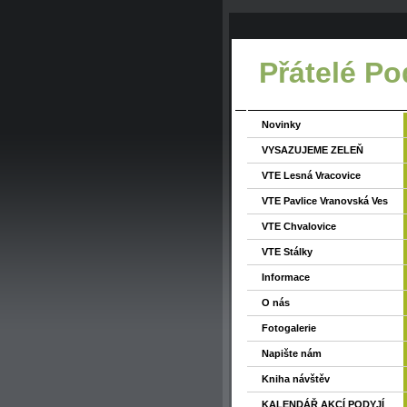
Přátelé Pod
Novinky
VYSAZUJEME ZELEŇ
VTE Lesná Vracovice
VTE Pavlice Vranovská Ves
VTE Chvalovice
VTE Stálky
Informace
O nás
Fotogalerie
Napište nám
Kniha návštěv
KALENDÁŘ AKCÍ PODYJÍ