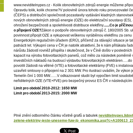
www.neviditelnypes.cz - Kolik obnovitelných zdrojů energie můžeme připoj
Opravdu tolik, kolik chceme?V polovině února tohoto roku provozovatel 
(ČEPS) a distribuční společnosti pozastavily vydávání kladných stanovise
nových obnovitelných zdrojů energie (OZE) do elektrizační soustavy (ES)
ohrožení bezpečnosti a spolehlivosti distribuce elektřiny.
......Co je příči
o připojení OZE?
Zákon o podpoře obnovitelných zdrojů č. 180/2005 Sb. u
povinnost připojit OZE a vykupovat veškerou vyráběnou elektřinu za cenu
Energetickým regulačním úřadem (ERÚ), přičemž za stávající situace je t
patnácti let. Výkupní cena v ČR je natolik atraktivní, že k nám přilákala řa
nárůstu žádostí rovněž přispěla i skutečnost, že v Číně došlo v posledních
kapacit na výrobu fotovoltaických panelů, což mělo za následek poměrně výr
investičních nákladů na budoucí výstavbu fotovoltaických elektráren......do
povolili žádosti na větrné (VTE) a fotovoltaické elektrárny (FVE) s insta
uzavřeli smlouvy o připojení na 2 301 MW. Pro ilustraci uvádím, že výkon 
Temelín činí 1 000 MW........V odkazované studii byl vypočten limit soud
neřiditelných OZE (VTE+FVE) pro bezpečný provoz ES ČR v následujícím
Limit pro období 2010-2012: 1650 MW
Limit pro období 2013-2015: 2000 MW
Plné znění odborného článku včetně grafů a tabulek
neviditelnypes.lidov
zelene-elektriny-jeste-uneseme-fuw-/p_ekonomika.asp?c=A100613